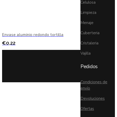
Celulosa
Limpieza
Menaje
Cuberteria
Envase aluminio redondo tortilla
€
0,22
Cristaleria
Vajilla
Pedidos
Condiciones de
envío
Devoluciones
Ofertas